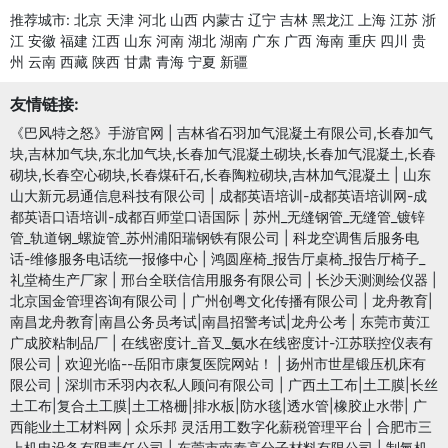
推荐城市:
北京
天津
河北
山西
内蒙古
辽宁
吉林
黑龙江
上海
江苏
浙
江
安徽
福建
江西
山东
河南
湖北
湖南
广东
广西
海南
重庆
四川
贵
州
云南
西藏
陕西
甘肃
青海
宁夏
新疆
友情链接:
《巴风特之怒》手游官网
|
吉林省石羽加气混凝土有限公司,长春加气
块,吉林加气块,东北加气块,长春加气混凝土砌块,长春加气混凝土,长春
砌块,长春空心砌块,长春煤矸石,长春陶粒砌块,吉林加气混凝土
|
山东
山大新元易通信息科技有限公司
|
成都英语培训-成都英语培训网-成
都英语口语培训-成都百师堂口语国际
|
苏州_无缝钢管_无缝管_镀锌
管_轨道钢_螺旋管_苏州浦阳瑞钢铁有限公司
|
科龙空调售后服务电
话-维修服务电话统一报修中心
|
鸿圆座椅_报告厅桌椅_报告厅椅子_
礼堂椅生产厂家
|
邢台全联信信用服务有限公司
|
长沙天测测绘仪器
|
北京国金管理咨询有限公司
|
广州创粤文化传播有限公司
|
龙舟教育|
南昌龙舟教育|南昌公务员考试|南昌招警考试|龙舟公考
|
东莞市黄江
广成胶粘制品厂
|
在线密度计_音叉_氨水在线密度计-江苏联控仪表有
限公司
|
欢迎光临--岳阳市康复医院网站！
|
扬州市世星锻压机床有
限公司
|
深圳市禾羽内衣私人顾问有限公司
|
广西土工布|土工膜|长丝
土工布|复合土工膜|土工格栅|排水板|防水毯|透水管|橡胶止水带| 广
西能业土工材料网
|
众乐邦 灵活用工数字化薪税管理平台
|
合肥市三
上机电设备有限责任公司
|
东莞市南泰高分子材料有限公司
|
制氮机-