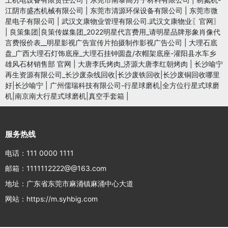
江阴市盛杰机械有限公司
|
东莞市清源环保设备有限公司
|
东莞市微
星电子有限公司
|
武汉文康物业管理有限公司.武汉文康物业〖官网〗
|
良策集团|良策传媒集团_2022明星代言费用_请明星品牌形象肖像代
言费报价表__明星影视广告宣传片拍摄制作影视广告公司
|
大理石底
盘_广西大理石灯饰底座_大理石挂钟圆盘/衣帽架底座-灌阳县水车乡
雄风石材销售部 官网
|
大唐李氏烤肉_济源大唐李红朝烤肉
|
长沙喻宁
再生资源有限公司_长沙废杂线回收|长沙废铁回收|长沙废铜回收哪里
好|长沙喻宁
|
广州儒瑞科技有限公司-行星球磨机|全方位行星式球磨
机|南京南大行星式球磨机|真空手套箱
|
服务热线
电话：111 0000 1111
邮箱：1111112222@@163.com
地址：广东省东莞市麻涌镇麻涌中心大道
网站：https://m.syhbig.com